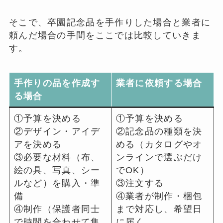
そこで、卒園記念品を手作りした場合と業者に
頼んだ場合の手間をここでは比較していきま
す。
手作りの品を作成す
業者に依頼する場合
る場合
①予算を決める
①予算を決める
②デザイン・アイデ
②記念品の種類を決
アを決める
める（カタログやオ
③必要な材料（布、
ンラインで選ぶだけ
絵の具、写真、シー
でOK）
ルなど）を購入・準
③注文する
備
④業者が制作・梱包
④制作（保護者同士
まで対応し、希望日
で時間を合わせて集
に届く