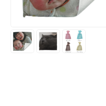
1～
30
100
300
10
・上
別途お