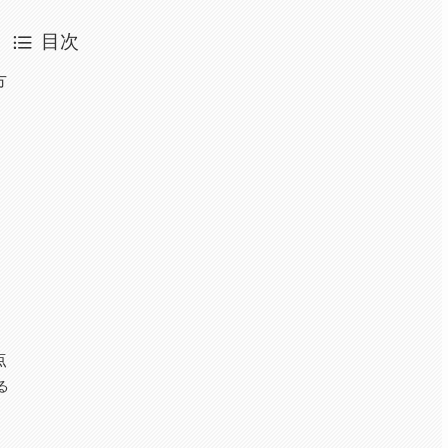
目次
方
点
る