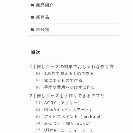
商品紹介
新商品
未分類
目次
推しグッズの簡単でおしゃれな作り方
100均で買えるもので作る
家にあるもので作る
手間や費用をかけずに作る
推しグッズを手作りできるアプリ
ACRY（アクリー）
PicsArt（ピクスアート）
アイビスペイント（ibisPaint）
みんつく（MINTSUKU）
UTme（ユーティーミー）