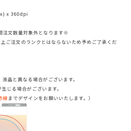
 x 360dpi
間注文数量対象外となります※
点以上ご注文のランクとはならないため予めご了承くだ
価
、液晶と異なる場合がございます。
が生じる場合がございます。
円
赤線
までデザインをお願いいたします。）
円
円