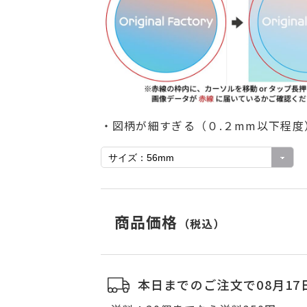
～999
198
00～
165
記以上の個数をご注文のお客様、継続してご注文予定のお客様
見積りさせて頂きます。
こちらのリンクよりお問い合せ
くだ
・図柄が細すぎる（０.２mm以下程
閉じる
商品価格
（税込）
本日までのご注文で08月17