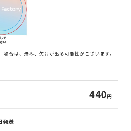
円
円
、
さい。
度）場合は、滲み、欠けが出る可能性がございます。
440
円
日発送