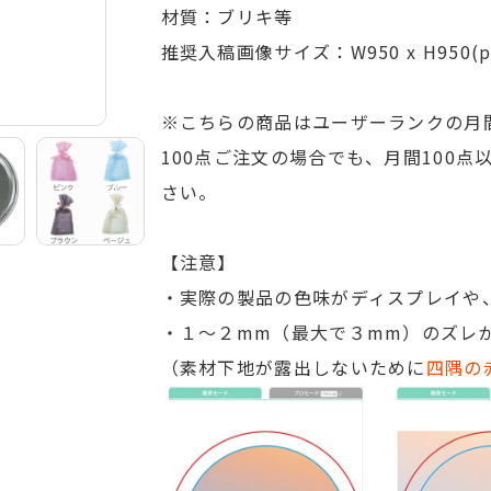
材質：ブリキ等
推奨入稿画像サイズ：W950 x H950(px)
※こちらの商品はユーザーランクの月
100点ご注文の場合でも、月間100
さい。
【注意】
数量
単
・実際の製品の色味がディスプレイや
・１～２mm（最大で３mm）のズレ
29
440
（素材下地が露出しないために
四隅の
～99
275
～299
220