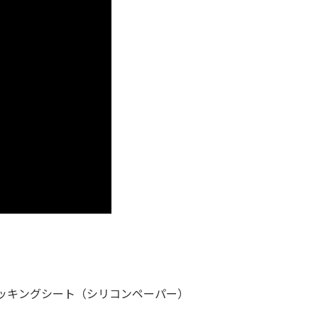
数量
単
29
600
～99
550
～299
495
ッキングシート（シリコンペーパー）
～999
446