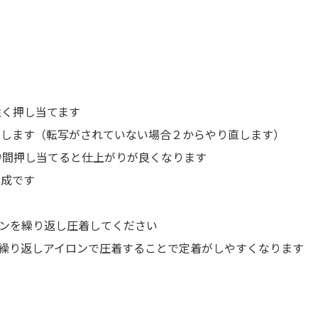
00～
440
記以上の個数をご注文のお客様、継続してご注文予定のお客様
見積りさせて頂きます。
こちらのリンクよりお問い合せ
くだ
強く押し当てます
がします（転写がされていない場合２からやり直します）
閉じる
秒間押し当てると仕上がりが良くなります
成です
ロンを繰り返し圧着してください
繰り返しアイロンで圧着することで定着がしやすくなります