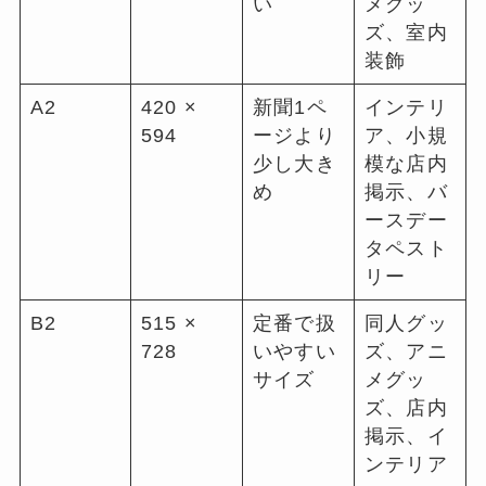
い
メグッ
ズ、室内
装飾
A2
420 ×
新聞1ペ
インテリ
594
ージより
ア、小規
少し大き
模な店内
め
掲示、バ
ースデー
タペスト
リー
B2
515 ×
定番で扱
同人グッ
728
いやすい
ズ、アニ
サイズ
メグッ
ズ、店内
掲示、イ
ンテリア