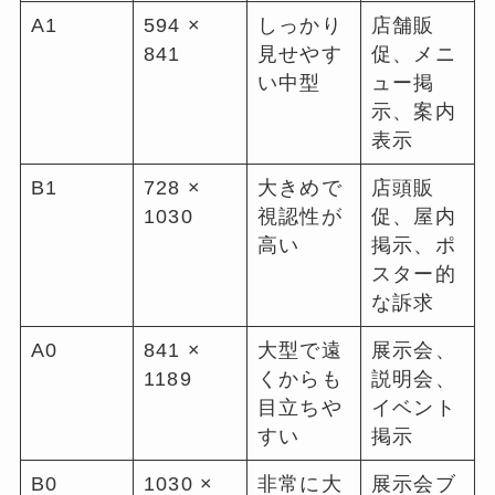
A1
594 ×
しっかり
店舗販
841
見せやす
促、メニ
い中型
ュー掲
示、案内
表示
B1
728 ×
大きめで
店頭販
1030
視認性が
促、屋内
高い
掲示、ポ
スター的
な訴求
A0
841 ×
大型で遠
展示会、
1189
くからも
説明会、
目立ちや
イベント
すい
掲示
B0
1030 ×
非常に大
展示会ブ