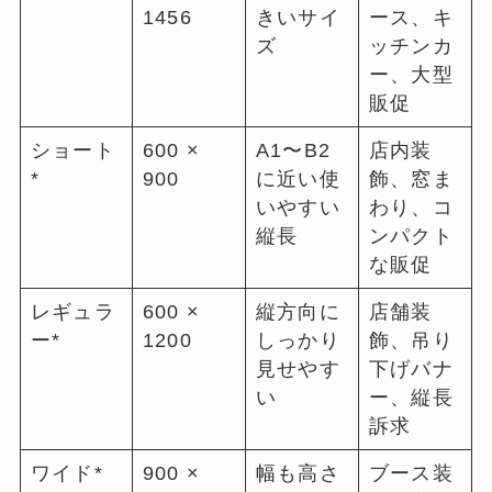
1456
きいサイ
ース、キ
ズ
ッチンカ
ー、大型
販促
ショート
600 ×
A1〜B2
店内装
*
900
に近い使
飾、窓ま
いやすい
わり、コ
縦長
ンパクト
な販促
レギュラ
600 ×
縦方向に
店舗装
ー*
1200
しっかり
飾、吊り
見せやす
下げバナ
い
ー、縦長
訴求
ワイド*
900 ×
幅も高さ
ブース装