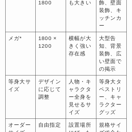
1800
も大きい
飾、壁面
装飾、キ
ッチンカ
ー
メガ*
1800 ×
横幅が大
大型告
1200
きく強い
知、背景
存在感
装飾、広
い壁面で
の掲示
等身大サ
デザイン
人物・キ
等身大タ
イズ
に応じて
ャラクタ
ペストリ
調整
ー全身を
ー、キャ
見せるサ
ラクター
イズ
グッズ
オーダー
自由指定
設置場所
規格サイ