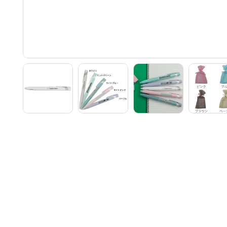
注文
1～
30
100
300
10
・上
別途お