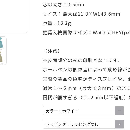
芯の太さ：0.5mm
数量
単
サイズ：最大径11.8×W143.6mm
29
390
重量：12.3g
推奨入稿画像サイズ：W567 x H85(px) 
～99
363
～299
330
【注意】
※表面部分のみの印刷となります。
～999
297
ボールペンの個体差によって成形線が
実際の製品の色味がディスプレイや、
00～
286
通常１～２mm（最大で３mm）のズ
記以上の個数をご注文のお客様、継続してご注文予定のお客様
図柄が細すぎる（０.２mm以下程度
見積りさせて頂きます。
こちらのリンクよりお問い合せ
くだ